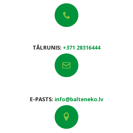
TARIFI
SIA BALTENEKO TARIFI
SIA LUDZAS BIO-ENERĢIJA TARIFS
TĀLRUNIS:
+371 28316444
SIA WESEMANN-SILTUMS TARIFS
IEPIRKUMI
KONTAKTI
E-PASTS:
info@balteneko.lv