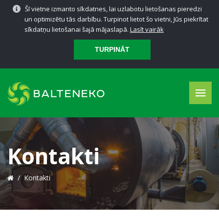
Šī vietne izmanto sīkdatnes, lai uzlabotu lietošanas pieredzi
un optimizētu tās darbību. Turpinot lietot šo vietni, Jūs piekrītat
sīkdatņu lietošanai šajā mājaslapā.
Lasīt vairāk
TURPINĀT
LV
PAR MUMS
MŪSU PROJEKTI
Kontakti
BALTENEKO ENERĢIJA
/
Kontakti
BALTENEKO PAKALPOJUMI
APSAIMNIEKOŠANA